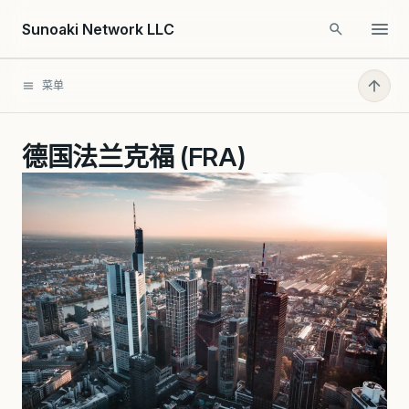
Skip to content
Sunoaki Network LLC
菜单
德国法兰克福 (FRA)